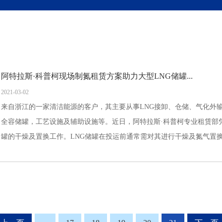
阿特拉斯·科普柯现场制氮租赁方案助力大型LNG储罐...
2021-03-02
来自浙江的一家清洁能源的客户，其主要从事LNG接卸、仓储、气化外输
全容储罐，工艺设施及辅助设施等。近日，阿特拉斯·科普柯专业租赁部
罐的干燥及置换工作。LNG储罐在投运前通常需对其进行干燥及氮气置换，